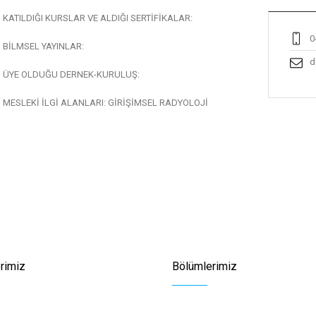
KATILDIĞI KURSLAR VE ALDIĞI SERTİFİKALAR:
0
BİLMSEL YAYINLAR:
d
ÜYE OLDUĞU DERNEK-KURULUŞ:
MESLEKİ İLGİ ALANLARI: GİRİŞİMSEL RADYOLOJİ
rimiz
Bölümlerimiz