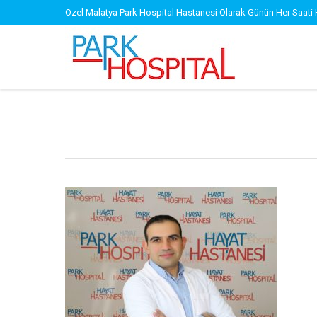
Özel Malatya Park Hospital Hastanesi Olarak Günün Her Saati 