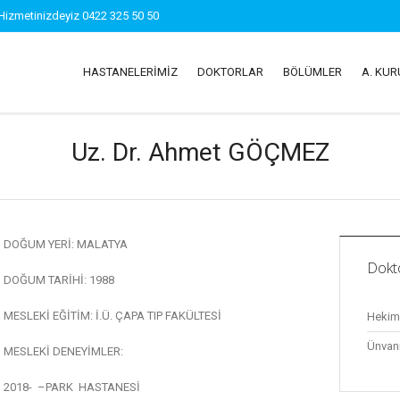
Hizmetinizdeyiz 0422 325 50 50
HASTANELERIMIZ
DOKTORLAR
BÖLÜMLER
A. KU
Uz. Dr. Ahmet GÖÇMEZ
DOĞUM YERİ: MALATYA
Dokt
DOĞUM TARİHİ: 1988
MESLEKİ EĞİTİM: İ.Ü. ÇAPA TIP FAKÜLTESİ
Hekiml
Ünvan
MESLEKİ DENEYİMLER:
2018- –PARK HASTANESİ