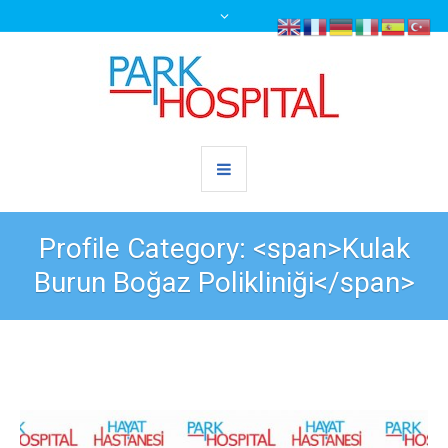
Profile Category: <span>Kulak
Burun Boğaz Polikliniği</span>